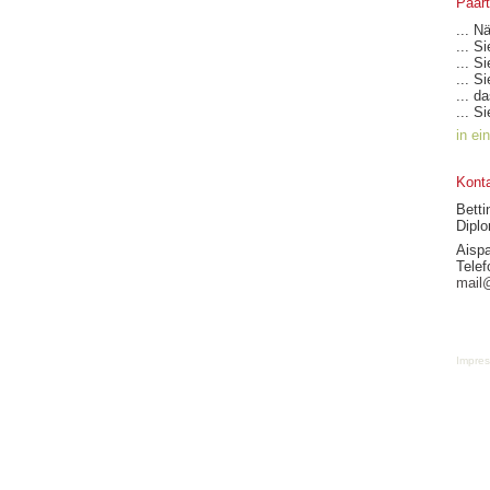
Paart
... N
... S
... S
... S
... d
... S
in ei
Kont
Bett
Dipl
Aispa
Telef
mail
Impre