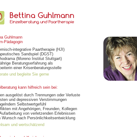
ina Guhlmann
om-Pädagogin
misch-integrative Paartherapie (HJI)
apeutisches Sandspiel (DGST)
odrama (Moreno Institut Stuttgart)
ährige Beratungserfahrung als
beiterin einer Krisenberatungsstelle
erate und begleite Sie gerne
lberatung kann hilfreich sein bei:
sen ausgelöst durch Trennungen oder Verluste
gsten und depressiven Verstimmungen
ngelndem Selbstwertgefühl
flikten mit Angehörigen, Freunden, Kollegen
 Aufarbeitung von verletzenden Erlebnissen
m Wunsch nach Persönlichkeitsentwicklung
ühlsam und wertschätzend