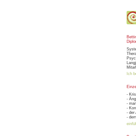
Bett
Dipl
Syste
Ther
Psych
Langj
Mitar
Ich b
Einze
- Kri
- Än
- ma
- Kon
- der
- de
einf