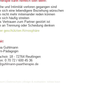
herapie kann hilfreich sein wenn:
ähe und Intimität verloren gegangen sind
ie sich eine lebendigere Beziehung wünschen
ie nicht mehr miteinander reden können
ie sich häufig streiten
as Vertrauen zum Partner gestört ist
ie an Trennung oder Scheidung denken
ner geschützten Atmosphäre
akt
ina Guhlmann
om-Pädagogin
chstr. 18 - 72764 Reutlingen
on: 0 70 72 / 600 45 36
@guhlmann-paartherapie.de
ssum
Datenschutz
design & realisation: tobias baur
|
|